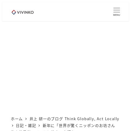
メ
イ
MENU
ン
コ
ン
テ
ン
ツ
へ
移
動
ホーム
井上 研一のブログ Think Globally, Act Locally
日記・雑記
新年に「世界が驚くニッポンのお坊さん