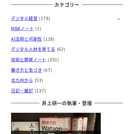
ー
カテゴリー
カ
デジタル経営
(179)
イ
ブ
MBAノート
(1)
AI活用と可能性
(118)
デジタル人材を育てる
(62)
技術と開発ノート
(251)
働き方と気づき
(67)
北九州から
(53)
日記・雑記
(137)
井上研一の執筆・登壇