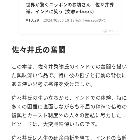
世界が驚くニッポンのお坊さん 佐々井秀
嶺、インドに笑う (文春e-book)
¥1,629
（2024/01/03 19:17時点 | Amazon調べ）
ポチップ
佐々井氏の奮闘
この本は、佐々井秀嶺氏のインドでの奮闘を描い
た興味深い作品で、特に彼の哲学と行動の背後に
ある深い思考に感銘を受けました。
佐々井氏の生い立ちから、インドでの体験、特に
多くの困難に直面しながらも不屈の精神で仏教の
復興とカースト制度外の人々の団結に尽力したエ
ピソードは、大変興味深いものです。
佐々井氏は人生の紆余曲折を経て、インドの高僧