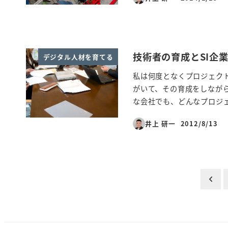
投稿日
技術者の育成とSI企
デジタル人材を育てる
私は何度となくプロジェク
がいて、その育成をしなが
な会社でも、どんなプロジェ
井上 研一
2012/8/13
投稿日
投
稿
の