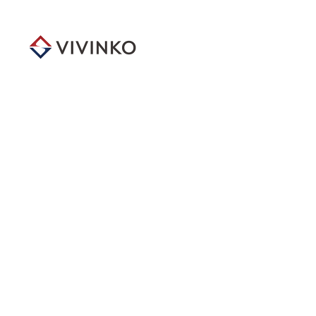
メ
イ
ン
コ
ン
テ
ン
ツ
へ
移
動