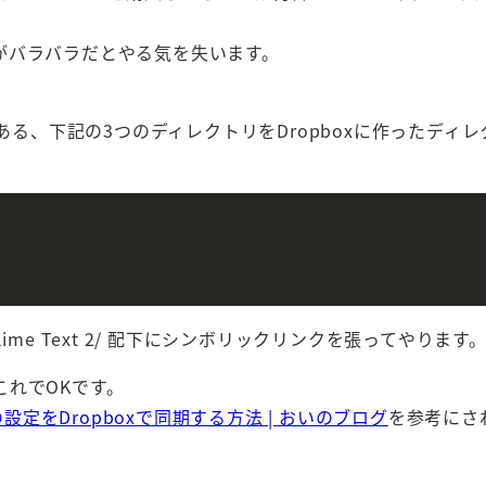
がバラバラだとやる気を失います。
e Text 2/ にある、下記の3つのディレクトリをDropboxに作ったディ
rt/Sublime Text 2/ 配下にシンボリックリンクを張ってやります
れでOKです。
t 2の設定をDropboxで同期する方法 | おいのブログ
を参考にさ