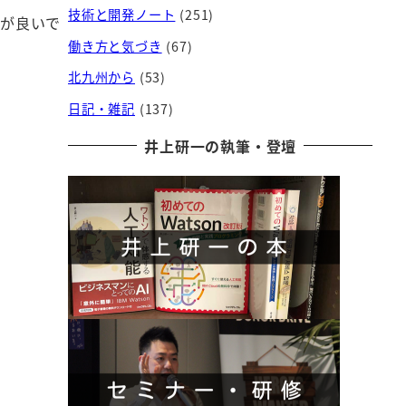
技術と開発ノート
(251)
のが良いで
働き方と気づき
(67)
北九州から
(53)
日記・雑記
(137)
井上研一の執筆・登壇