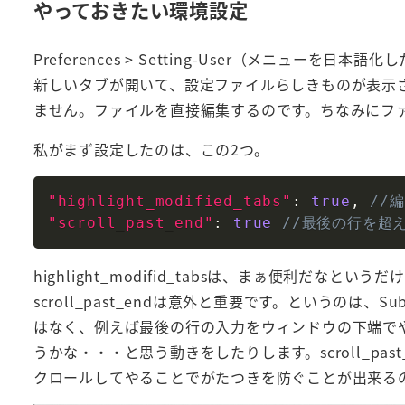
やっておきたい環境設定
Preferences > Setting-User（メニューを日
新しいタブが開いて、設定ファイルらしきものが表示され
ません。ファイルを直接編集するのです。ちなみにファ
私がまず設定したのは、この2つ。
"highlight_modified_tabs"
:
true
,
//
"scroll_past_end"
:
true
//最後の行を超
highlight_modifid_tabsは、まぁ便利だなというだ
scroll_past_endは意外と重要です。というのは、
はなく、例えば最後の行の入力をウィンドウの下端で
うかな・・・と思う動きをしたりします。scroll_pa
クロールしてやることでがたつきを防ぐことが出来る