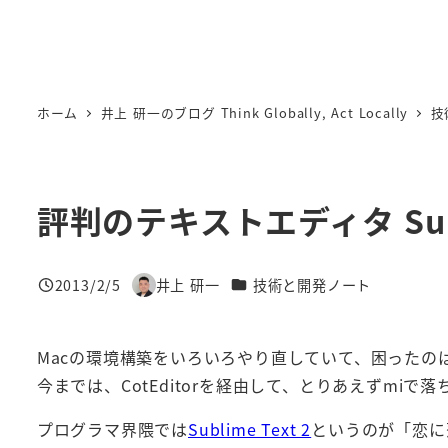
ホーム
井上 研一のブログ Think Globally, Act Locally
技
評判のテキストエディタ Subl
カテゴリー
2013/2/5
井上 研一
技術と開発ノート
投稿日
著
者
Macの環境構築をいろいろやり直していて、困ったの
今までは、CotEditorを経由して、とりあえずm
プログラマ界隈では
Sublime Text 2
というのが「恋に