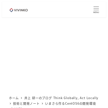
メ
イ
MENU
ン
コ
ン
テ
ン
ツ
へ
移
動
ホーム
井上 研一のブログ Think Globally, Act Locally
技術と開発ノート
いまさら作るCentOS6の開発環境