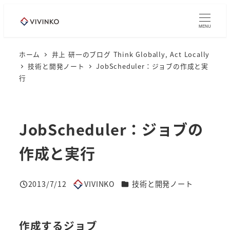
メ
イ
MENU
ン
コ
ホーム
井上 研一のブログ Think Globally, Act Locally
技術と開発ノート
JobScheduler：ジョブの作成と実
ン
行
テ
ン
ツ
JobScheduler：ジョブの
へ
移
作成と実行
動
カテゴリー
2013/7/12
VIVINKO
技術と開発ノート
投稿日
著
者
作成するジョブ