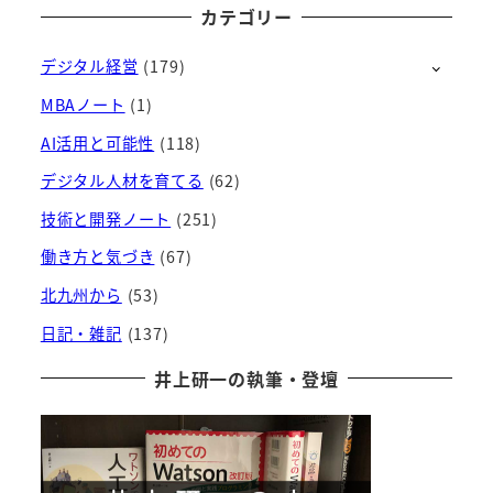
ー
カテゴリー
カ
デジタル経営
(179)
イ
ブ
MBAノート
(1)
AI活用と可能性
(118)
デジタル人材を育てる
(62)
技術と開発ノート
(251)
働き方と気づき
(67)
北九州から
(53)
日記・雑記
(137)
井上研一の執筆・登壇