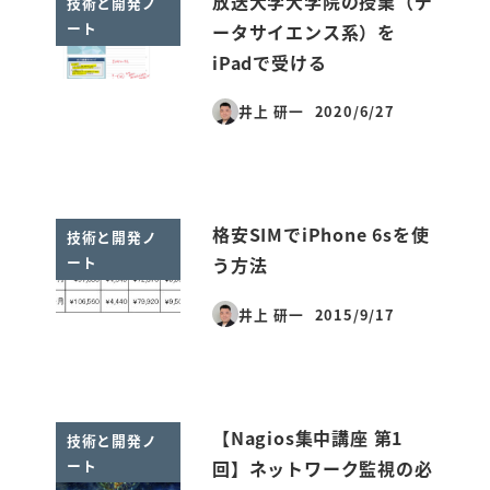
放送大学大学院の授業（デ
技術と開発ノ
ート
ータサイエンス系）を
iPadで受ける
井上 研一
2020/6/27
投稿日
格安SIMでiPhone 6sを使
技術と開発ノ
ート
う方法
井上 研一
2015/9/17
投稿日
【Nagios集中講座 第1
技術と開発ノ
ート
回】ネットワーク監視の必