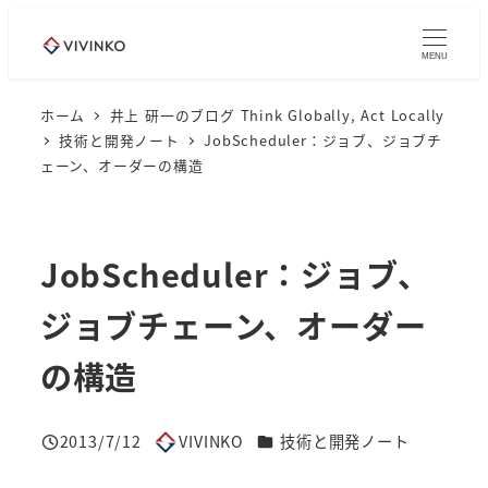
メ
イ
MENU
ン
コ
ホーム
井上 研一のブログ Think Globally, Act Locally
技術と開発ノート
JobScheduler：ジョブ、ジョブチ
ン
ェーン、オーダーの構造
テ
ン
ツ
JobScheduler：ジョブ、
へ
移
ジョブチェーン、オーダー
動
の構造
カテゴリー
2013/7/12
VIVINKO
技術と開発ノート
投稿日
著
者