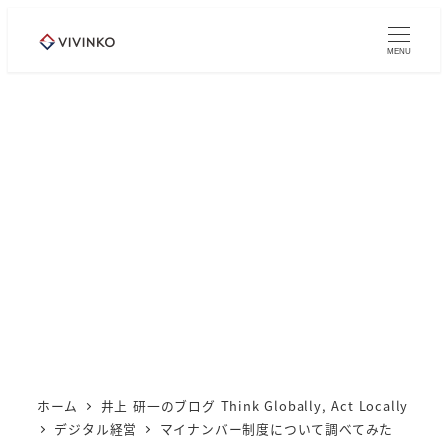
メ
イ
MENU
ン
コ
ン
テ
ン
ツ
へ
移
動
ホーム
井上 研一のブログ Think Globally, Act Locally
デジタル経営
マイナンバー制度について調べてみた