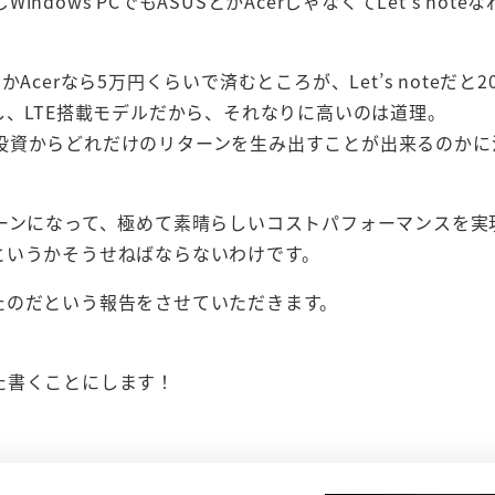
ws PCでもASUSとかAcerじゃなくてLet’s note
とかAcerなら5万円くらいで済むところが、Let’s noteだと
し、LTE搭載モデルだから、それなりに高いのは道理。
投資からどれだけのリターンを生み出すことが出来るのかに
いリターンになって、極めて素晴らしいコストパフォーマンスを
い、というかそうせねばならないわけです。
買ったのだという報告をさせていただきます。
た書くことにします！