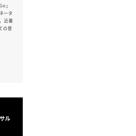
Go」
ネータ
る。近著
ての登
ンサル