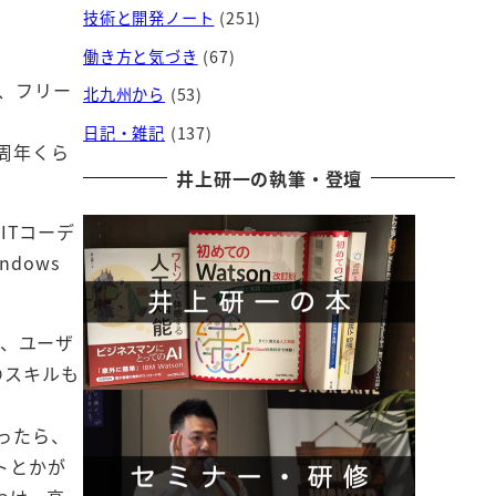
技術と開発ノート
(251)
働き方と気づき
(67)
、フリー
北九州から
(53)
日記・雑記
(137)
周年くら
井上研一の執筆・登壇
ITコーデ
dows
り、ユーザ
のスキルも
ったら、
ートとかが