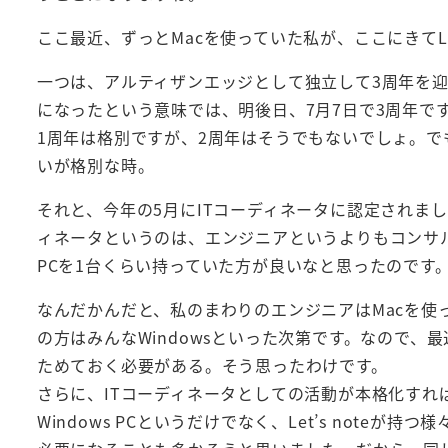
ここ最近、ずっとMacを使っていた私が、ここにきてLe
一つは、アルティザンエッジとして独立して3周年を
になったという意味では、明後日、7月7日で3周年で
1周年は格別ですが、2周年はそうでもないでしょ。で
いが格別な時。
それと、今年の5月にITコーディネータに認定されまし
ィネータというのは、エンジニアというよりもコンサル
PCを1台くらい持っていた方が良いなと思ったのです
なんだかんだと、私のまわりのエンジニアはMacを使っ
の方はみんなWindowsといった次第です。なので、最
ためておく必要がある。そう思ったわけです。
さらに、ITコーディネータとしての活動が本格化す
Windows PCというだけでなく、Let’s note