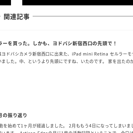
関連記事
ina セルラーを買った。しかも、ヨドバシ新宿西口の先頭で！
ドバシカメラ新宿西口に出来た、iPad mini Retina セルラー
いました。中、というより先頭にですね、いたのです。 家を出たの
3年1月の振り返り
て本格活動を始めて1ヶ月が経過しました。 2月ももう4日になってしまい
ます。 Artisan Edgeの月に1度の活動記録ということで、今日