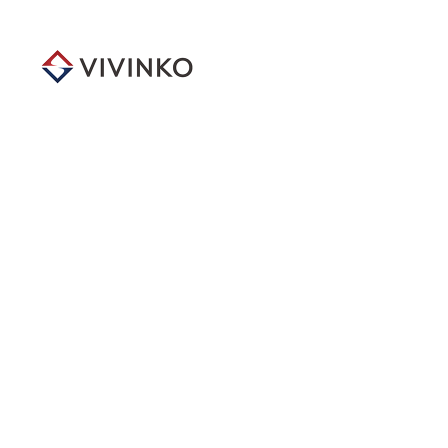
メ
イ
ン
コ
ン
テ
ン
ツ
へ
移
動