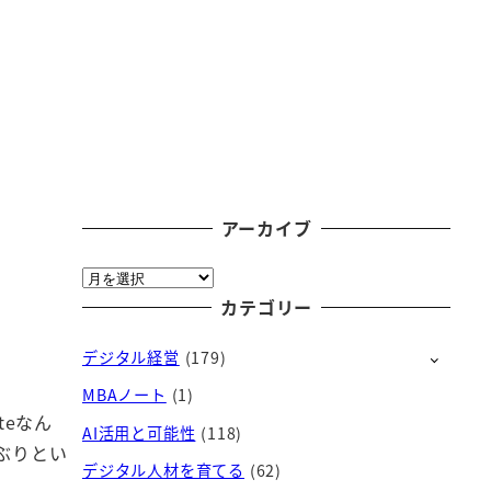
アーカイブ
ア
ー
カテゴリー
カ
デジタル経営
(179)
イ
ブ
MBAノート
(1)
teなん
AI活用と可能性
(118)
年ぶりとい
デジタル人材を育てる
(62)