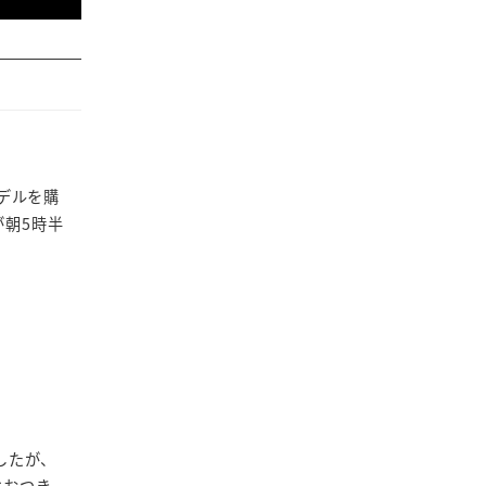
モデルを購
が朝5時半
ましたが、
はおつき