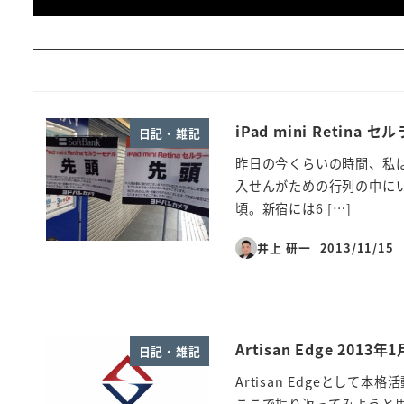
iPad mini Ret
日記・雑記
昨日の今くらいの時間、私はヨ
入せんがための行列の中に
頃。新宿には6 […]
井上 研一
2013/11/15
投稿日
Artisan Edge 201
日記・雑記
Artisan Edgeとし
ここで振り返ってみようと思い