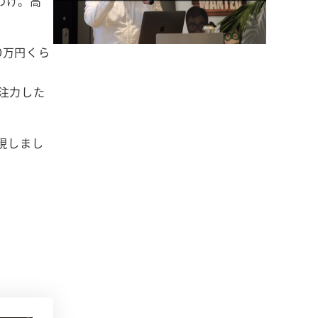
なわけ。高
20万円くら
注力した
実現しまし