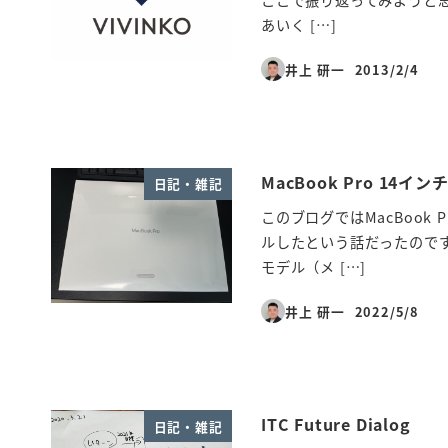
あいく […]
井上 研一
2013/2/4
投稿日
MacBook Pro 14
日記・雑記
このブログではMacBook
ルしたという話だったのですが
モデル（メ […]
井上 研一
2022/5/8
投稿日
ITC Future Dialog
日記・雑記