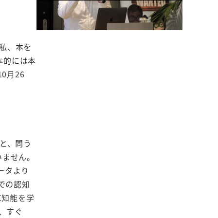
 私、本を
基本的には本
0月26
･と、問う
いません。
ュータより
での認知
工知能を学
、すぐ