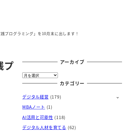
用例と実践プログラミング」を10月末に出します！
アーカイブ
践プ
ア
ー
カテゴリー
カ
デジタル経営
(179)
イ
ブ
MBAノート
(1)
AI活用と可能性
(118)
デジタル人材を育てる
(62)