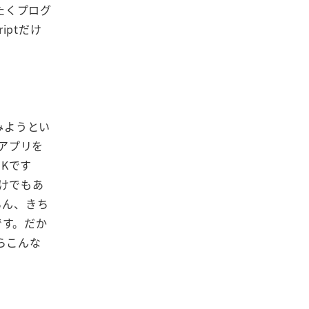
たくプログ
iptだけ
みようとい
ンアプリを
OKです
わけでもあ
ろん、きち
です。だか
らこんな