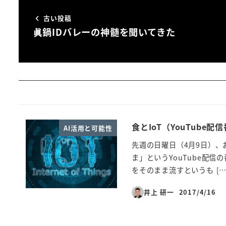
古い投稿
眞鍋IDバレーの神髄を聞いてきた
食とIoT（YouTube
AI活用と可能性
先週の日曜日（4月9日）、
ま」というYouTube配信
をそのまま流すというも […
井上 研一
2017/4/16
投稿日