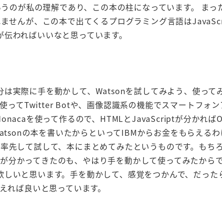
というのが私の理解であり、この本の柱になっています。 まっ
せんが、この本で出てくるプログラミング言語はJavaScr
が伝わればいいなと思っています。
は実際に手を動かして、Watsonを試してみよう、使って
ってTwitter Botや、画像認識系の機能でスマートフォ
caを使って作るので、HTMLとJavaScriptが分かれば
身、Watsonの本を書いたからといってIBMからお金をもらえる
け率先して試して、本にまとめてみたというものです。もち
のことが分かってきたのも、やはり手を動かして使ってみたから
欲しいと思います。手を動かして、感覚をつかんで、だった
らえれば良いと思っています。