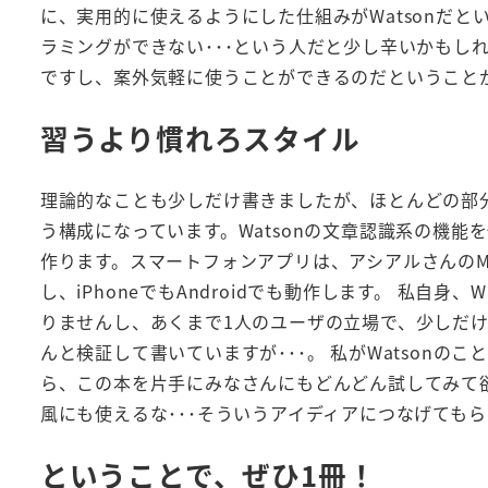
に、実用的に使えるようにした仕組みがWatsonだ
ラミングができない･･･という人だと少し辛いかもしれま
ですし、案外気軽に使うことができるのだということ
習うより慣れろスタイル
理論的なことも少しだけ書きましたが、ほとんどの部分
う構成になっています。Watsonの文章認識系の機能を使
作ります。スマートフォンアプリは、アシアルさんのMona
し、iPhoneでもAndroidでも動作します。 私自
りませんし、あくまで1人のユーザの立場で、少しだ
んと検証して書いていますが･･･。 私がWatson
ら、この本を片手にみなさんにもどんどん試してみて
風にも使えるな･･･そういうアイディアにつなげても
ということで、ぜひ1冊！