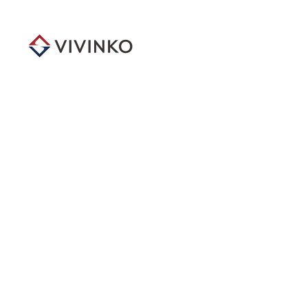
メ
イ
ン
コ
ン
テ
ン
ツ
へ
移
動