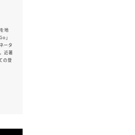
Oを地
Go」
ネータ
る。近著
ての登