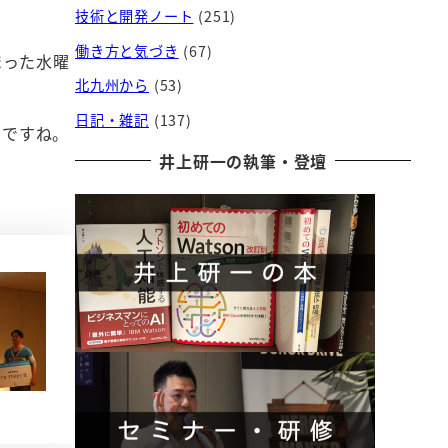
技術と開発ノート
(251)
働き方と気づき
(67)
まった水曜
北九州から
(53)
日記・雑記
(137)
のですね。
井上研一の執筆・登壇