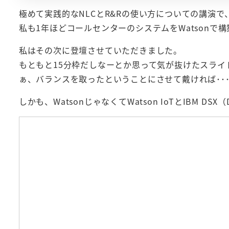
極めて実践的なNLCとR&Rの使い方についての講演
私も1年ほどコールセンターのシステムをWatson
私はその次に登壇させていただきました。
もともと15分枠だしなーとか思って気が抜けたスライ
ぁ、バランスを取ったということにさせて戴ければ･･
しかも、WatsonじゃなくてWatson IoTとIBM DSX（Da