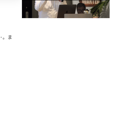
。
･。ま