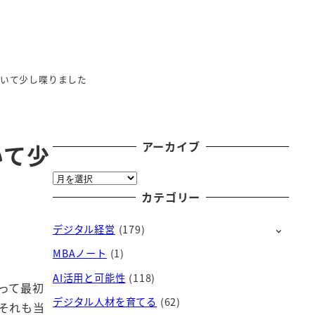
Xについて少し喋りました
アーカイブ
いて少
ア
ー
カテゴリー
カ
デジタル経営
(179)
イ
ブ
MBAノート
(1)
AI活用と可能性
(118)
って最初
デジタル人材を育てる
(62)
それも当