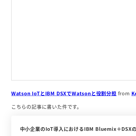
Watson IoTとIBM DSXでWatsonと役割分担
from
K
こちらの記事に書いた件です。
中小企業のIoT導入におけるIBM Bluemix＋DS