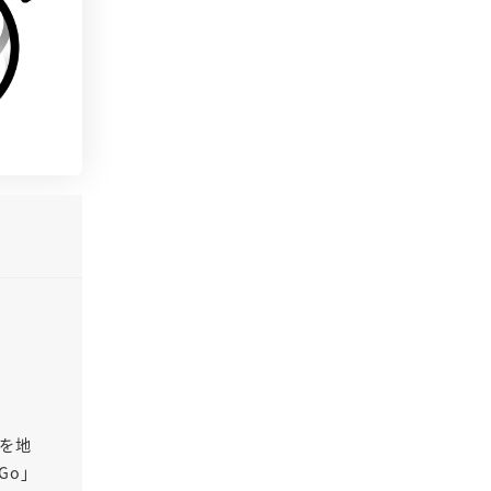
Oを地
Go」