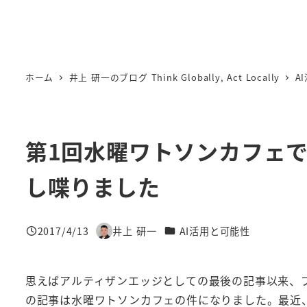
ホーム
井上 研一のブログ Think Globally, Act Locally
A
第1回水曜ワトソンカフェでWa
し喋りました
カテゴリー
2017/4/13
井上 研一
AI活用と可能性
投稿日
著
者
思えばアルティザンエッジとしての最後の記事以来、
の記事は水曜ワトソンカフェの件になりました。最近