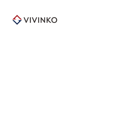
メ
イ
ン
コ
ン
テ
ン
ツ
へ
移
動