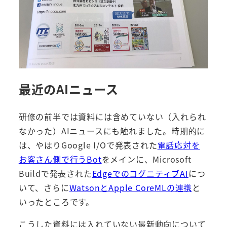
最近のAIニュース
研修の前半では資料には含めていない（入れられ
なかった）AIニュースにも触れました。時期的に
は、やはりGoogle I/Oで発表された
電話応対を
お客さん側で行うBot
をメインに、Microsoft
Buildで発表された
EdgeでのコグニティブAI
につ
いて、さらに
WatsonとApple CoreMLの連携
と
いったところです。
こうした資料には入れていない最新動向について