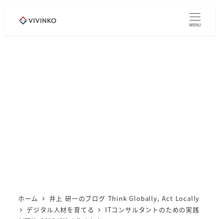
メ
イ
MENU
ン
コ
ン
テ
ン
ツ
へ
移
動
ホーム
井上 研一のブログ Think Globally, Act Locally
デジタル人材を育てる
ITコンサルタントのための実践