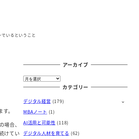
ーでいるということ
アーカイブ
ア
ー
カテゴリー
カ
デジタル経営
(179)
イ
ブ
ます。
MBAノート
(1)
AI活用と可能性
(118)
の場合、
続けてい
デジタル人材を育てる
(62)