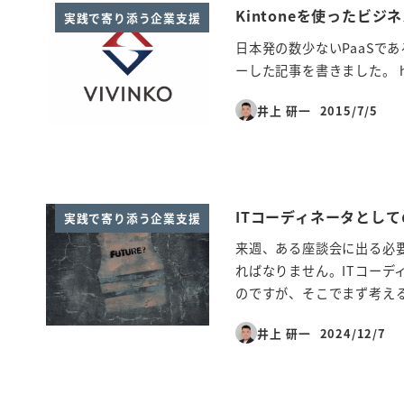
Kintoneを使ったビ
実践で寄り添う企業支援
日本発の数少ないPaaSであ
ーした記事を書きました。 https:/
井上 研一
2015/7/5
投稿日
ITコーディネータとして
実践で寄り添う企業支援
来週、ある座談会に出る必
ればなりません。ITコーデ
のですが、そこでまず考える 
井上 研一
2024/12/7
投稿日