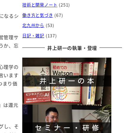
技術と開発ノート
(251)
になるシ
働き方と気づき
(67)
北九州から
(53)
日記・雑記
(137)
営管理サ
うか、忘
井上研一の執筆・登壇
心理学の
言います
つまり価
」は還元
。
グし、そ