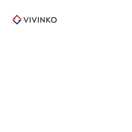
メ
イ
ン
コ
ン
テ
ン
ツ
へ
移
動