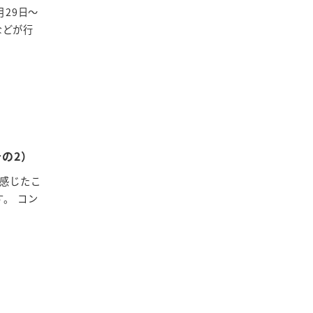
月29日～
などが行
の2）
感じたこ
。 コン