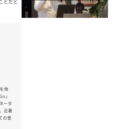
ことだと
Oを地
Go」
ネータ
る。近著
ての登