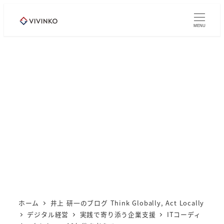
メ
イ
MENU
ン
コ
ン
テ
ン
ツ
へ
移
動
ホーム
井上 研一のブログ Think Globally, Act Locally
デジタル経営
実践で寄り添う企業支援
ITコーディ