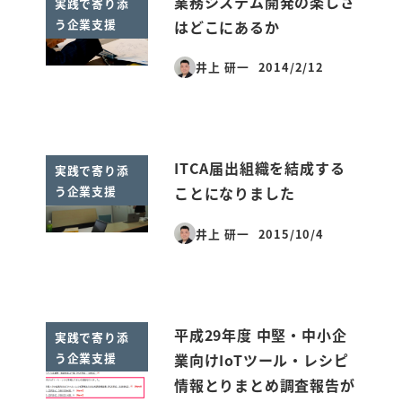
業務システム開発の楽しさ
実践で寄り添
う企業支援
はどこにあるか
井上 研一
2014/2/12
投稿日
ITCA届出組織を結成する
実践で寄り添
う企業支援
ことになりました
井上 研一
2015/10/4
投稿日
平成29年度 中堅・中小企
実践で寄り添
う企業支援
業向けIoTツール・レシピ
情報とりまとめ調査報告が