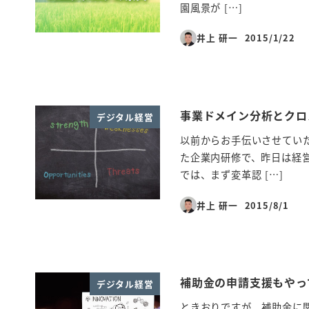
園風景が […]
井上 研一
2015/1/22
投稿日
事業ドメイン分析とクロ
デジタル経営
以前からお手伝いさせていた
た企業内研修で、昨日は経営
では、まず変革認 […]
井上 研一
2015/8/1
投稿日
補助金の申請支援もやっ
デジタル経営
ときおりですが、補助金に関