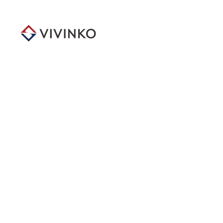
メ
イ
ン
コ
ン
テ
ン
ツ
へ
移
動