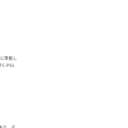
）に準拠し
-PGL
あり、デ