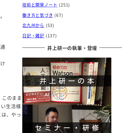
技術と開発ノート
(251)
と。
働き方と気づき
(67)
北九州から
(53)
日記・雑記
(137)
精通
井上研一の執筆・登壇
、
付け
、このまま
しい生活様
とは、やっ