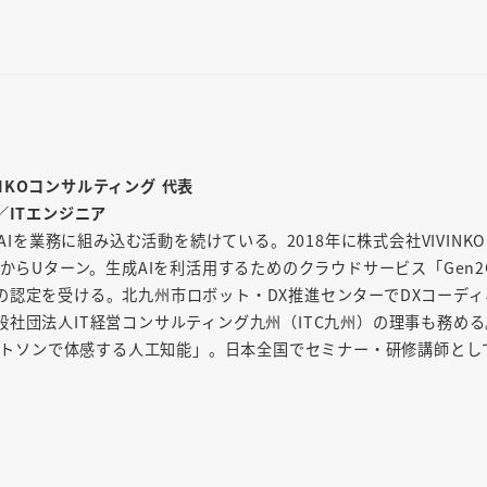
INKOコンサルティング 代表
／ITエンジニア
AIを業務に組み込む活動を続けている。2018年に株式会社VIVINK
からUターン。生成AIを利活用するためのクラウドサービス「Gen2
の認定を受ける。北九州市ロボット・DX推進センターでDXコーディ
社団法人IT経営コンサルティング九州（ITC九州）の理事も務め
「ワトソンで体感する人工知能」。日本全国でセミナー・研修講師とし