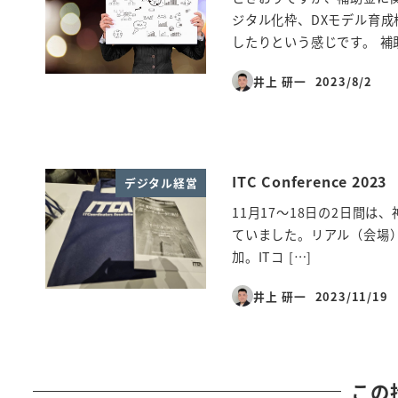
ジタル化枠、DXモデル育成
したりという感じです。 補助
井上 研一
2023/8/2
投稿日
ITC Conference 2023
デジタル経営
11月17～18日の2日間は、
ていました。リアル（会場
加。ITコ […]
井上 研一
2023/11/19
投稿日
この