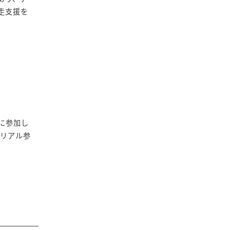
走支援を
3に参加し
もリアル参