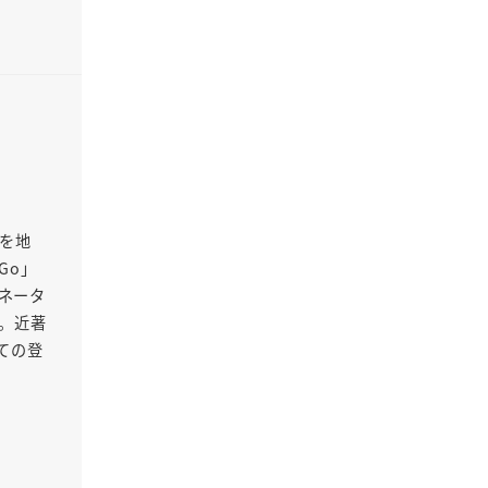
Oを地
Go」
ネータ
る。近著
ての登