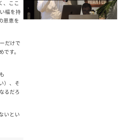
く、ここ
ない幅を持
の恩恵を
サーだけで
めです。
も
い）、そ
なるだろ
ないとい