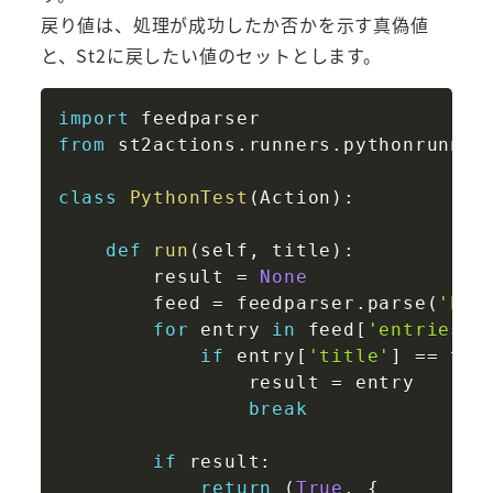
戻り値は、処理が成功したか否かを示す真偽値
と、St2に戻したい値のセットとします。
Copy
import
from
 st2actions
.
runners
.
pythonrunner
class
PythonTest
(
Action
)
:
def
run
(
self
,
 title
)
:
        result 
=
None
        feed 
=
 feedparser
.
parse
(
'htt
for
 entry 
in
 feed
[
'entries'
]
if
 entry
[
'title'
]
==
 tit
                result 
=
 entry

break
if
 result
:
return
(
True
,
{