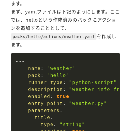
ます。
まず、yamlファイルは下記のようにします。ここ
では、helloという作成済みのパックにアクショ
ンを追加することとして、
を作成し
packs/hello/actions/weather.yaml
ます。
Copy
---
name
:
"weather"
pack
:
"hello"
runner_type
:
"python-script"
description
:
"weather info from 
enabled
:
true
entry_point
:
"weather.py"
parameters
:
title
:
type
:
"string"