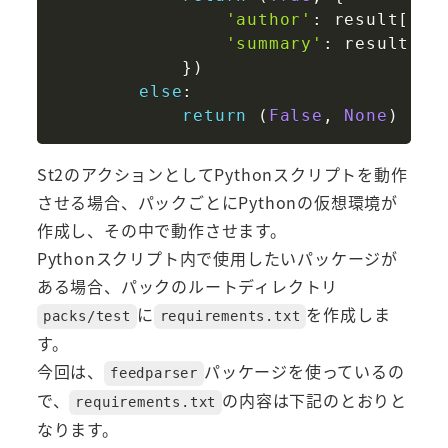
'author'
:
 result
[
'au
'summary'
:
 result
[
's
}
)
else
:
return
(
False
,
None
)
St2のアクションとしてPythonスクリプトを動作
させる場合、パックごとにPythonの仮想環境が
作成し、その中で動作させます。
Pythonスクリプト内で使用したいパッケージが
ある場合、パックのルートディレクトリ
に
を作成しま
packs/test
requirements.txt
す。
今回は、
パッケージを使っているの
feedparser
で、
の内容は下記のとおりと
requirements.txt
なります。