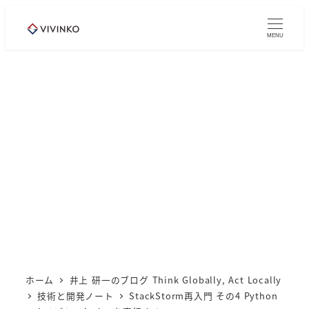
メ
イ
MENU
ン
コ
ン
テ
ン
ツ
へ
移
動
ホーム
井上 研一のブログ Think Globally, Act Locally
技術と開発ノート
StackStorm再入門 その4 Python