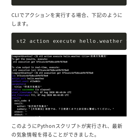
CLIでアクションを実行する場合、下記のように
します。
Copy
st2 action execute hello.weather 
tit
このようにPythonスクリプトが実行され、最新
の気象情報を得ることができました。