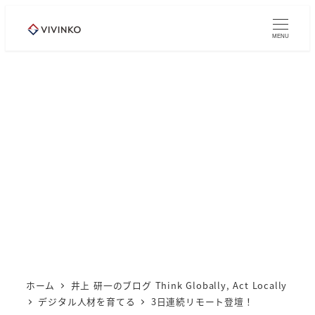
メ
イ
MENU
ン
コ
ン
テ
ン
ツ
へ
移
動
ホーム
井上 研一のブログ Think Globally, Act Locally
デジタル人材を育てる
3日連続リモート登壇！