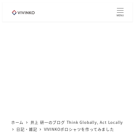
メ
イ
MENU
ン
コ
ン
テ
ン
ツ
へ
移
動
ホーム
井上 研一のブログ Think Globally, Act Locally
日記・雑記
VIVINKOポロシャツを作ってみました