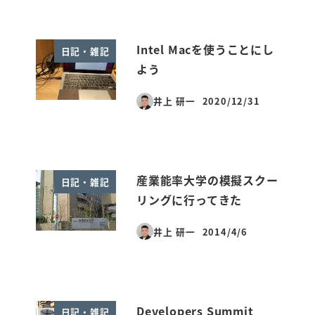
Intel Macを使うことにし
日記・雑記
よう
井上 研一
2020/12/31
投稿日
産業能率大学の模擬スクー
日記・雑記
リングに行ってきた
井上 研一
2014/4/6
投稿日
Developers Summit
日記・雑記