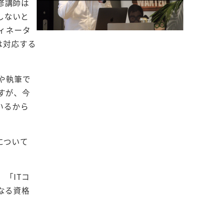
修講師は
しないと
ィネータ
は対応する
や執筆で
すが、今
いるから
について
「ITコ
なる資格