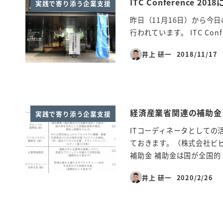
ITC Conference 2
実践で寄り添う企業支援
昨日（11月16日）から今日の
行われています。 ITC Co
井上 研一
2018/11/17
投稿日
経済産業省関連の補助金
実践で寄り添う企業支援
ITコーディネータとして
ておきます。（株式会社ビビ
補助金 補助金は国が全国的 
井上 研一
2020/2/26
投稿日