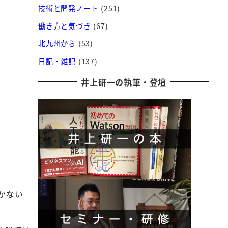
技術と開発ノート
(251)
働き方と気づき
(67)
北九州から
(53)
日記・雑記
(137)
井上研一の執筆・登壇
かない