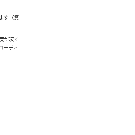
ます（資
度が凄く
コーディ