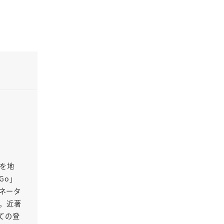
Oを地
Go」
ネータ
る。近著
ての登