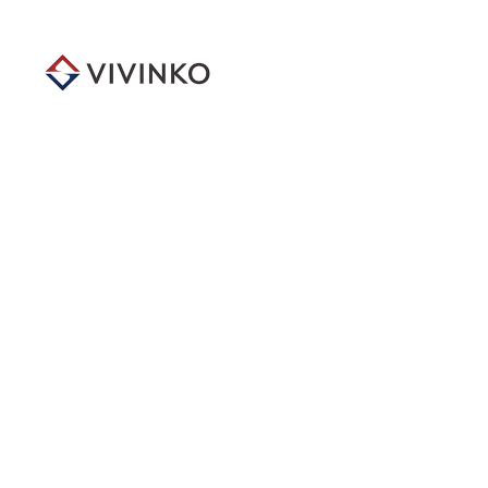
メ
イ
ン
コ
ン
テ
ン
ツ
へ
移
動