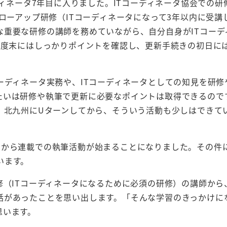
ディネータ7年目に入りました。ITコーディネータ協会での研
ォローアップ研修（ITコーディネータになって3年以内に受講
な重要な研修の講師を務めていながら、自分自身がITコーデ
年度末にはしっかりポイントを確認し、更新手続きの初日に
ーディネータ実務や、ITコーディネータとしての知見を研修
たいは研修や執筆で更新に必要なポイントは取得できるので
。北九州にUターンしてから、そういう活動も少しはできて
月から連載での執筆活動が始まることになりました。その件
います。
修（ITコーディネータになるために必須の研修）の講師から、
話があったことを思い出します。「そんな学習のきっかけに
思います。