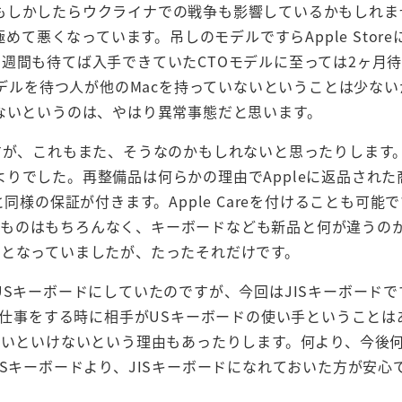
もしかしたらウクライナでの戦争も影響しているかもしれま
性が極めて悪くなっています。吊しのモデルですらApple Stor
週間も待てば入手できていたCTOモデルに至っては2ヶ月
モデルを待つ人が他のMacを持っていないということは少な
ないというのは、やはり異常事態だと思います。
すが、これもまた、そうなのかもしれないと思ったりします
りでした。再整備品は何らかの理由でAppleに返品された
同様の保証が付きます。Apple Careを付けることも可能
ようなものはもちろんなく、キーボードなども新品と何が違うの
回となっていましたが、たったそれだけです。
USキーボードにしていたのですが、今回はJISキーボードで
える仕事をする時に相手がUSキーボードの使い手ということは
ないといけないという理由もあったりします。何より、今後
USキーボードより、JISキーボードになれておいた方が安心