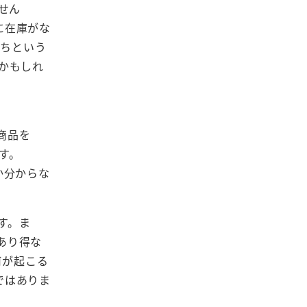
せん
eに在庫がな
待ちという
いかもしれ
。
商品を
です。
か分からな
す。ま
あり得な
何が起こる
ではありま