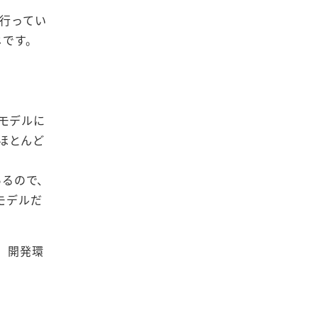
を行ってい
じです。
モデルに
がほとんど
あるので、
モデルだ
、開発環