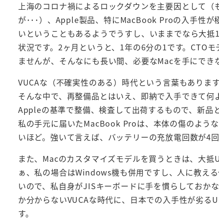
上海のコロナ禍によるロックダウンを主要因として（
が･･･）、Apple製品、特にMacBook Proの入手
いということもあるようでうすし、いままでなら大抵1
状況です。2ヶ月というと、1年の6分の1です。CTO
ませんが、そんなにも長い間、必要なMacを手にでき
VUCAな（不確実性のある）時代という言葉もありま
そんな中で、再整備品とはいえ、即納で入手できて何よ
Appleの基準で整備、検査して出荷するもので、新品と
私の手元に届いたMacBook Proは、本体の傷の
いほど。強いて言えば、バッテリーの充放電回数が4
また、Macのカスタマイズモデルを買うときは、大抵
ぁ、私の場合はWindows機も併用ですし、人に教
いので、私自身がJISキーボードに手を慣らしておか
か分からないVUCAな時代に、日本での入手性が劣る
す。