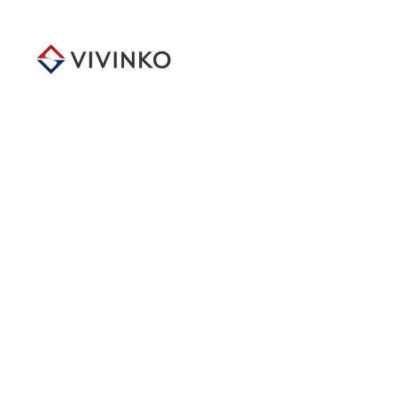
メ
イ
ン
コ
ン
テ
ン
ツ
へ
移
動