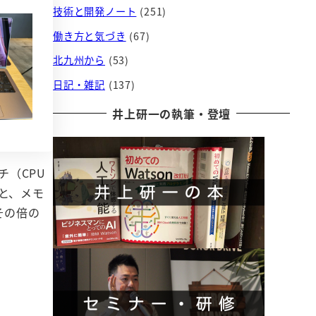
技術と開発ノート
(251)
働き方と気づき
(67)
北九州から
(53)
日記・雑記
(137)
井上研一の執筆・登壇
チ（CPU
ると、メモ
その倍の