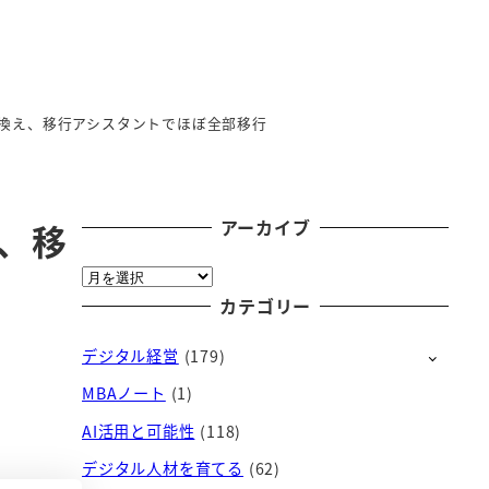
に買い換え、移行アシスタントでほぼ全部移行
アーカイブ
え、移
ア
ー
カテゴリー
カ
デジタル経営
(179)
イ
ブ
MBAノート
(1)
AI活用と可能性
(118)
デジタル人材を育てる
(62)