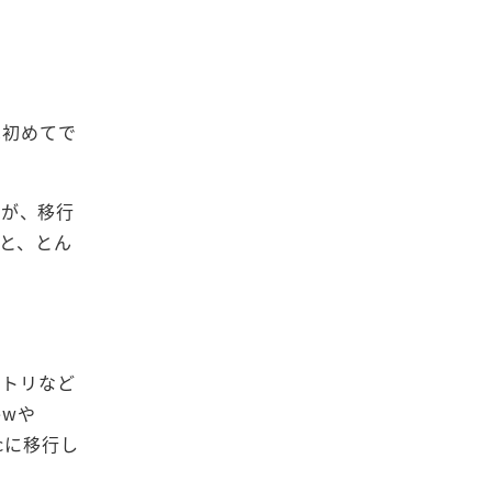
は初めてで
すが、移行
ると、とん
クトリなど
ewや
cに移行し