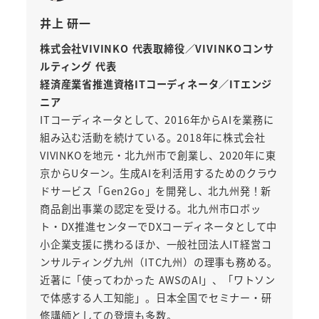
井上 研一
株式会社VIVINKO 代表取締役／VIVINKOコンサ
ルティング 代表
経済産業省推進資格ITコーディネータ／ITエンジ
ニア
ITコーディネータとして、2016年からAIを業務に
組み込む活動を続けている。2018年に株式会社
VIVINKOを地元・北九州市で創業し、2020年に東
京からUターン。生成AIを利活用するためのクラウ
ドサービス「Gen2Go」を開発し、北九州発！新
商品創出事業の認定を受ける。北九州市ロボッ
ト・DX推進センターでDXコーディネータとして中
小企業支援に携わるほか、一般社団法人IT経営コ
ンサルティング九州（ITC九州）の理事も務める。
近著に「使ってわかった AWSのAI」、「ワトソン
で体感する人工知能」。日本全国でセミナー・研
修講師としての登壇も多数。