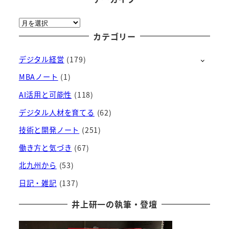
ア
ー
カテゴリー
カ
デジタル経営
(179)
イ
ブ
MBAノート
(1)
AI活用と可能性
(118)
デジタル人材を育てる
(62)
技術と開発ノート
(251)
働き方と気づき
(67)
北九州から
(53)
日記・雑記
(137)
井上研一の執筆・登壇