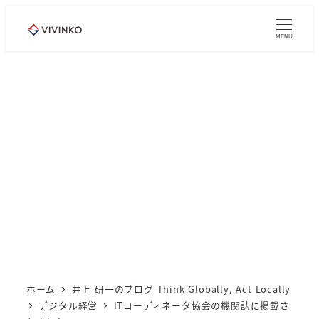
メ
イ
MENU
ン
コ
ン
テ
ン
ツ
へ
移
動
ホーム
井上 研一のブログ Think Globally, Act Locally
デジタル経営
ITコーディネータ協会の機関誌に掲載さ