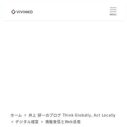
メ
イ
MENU
ン
コ
ン
テ
ン
ツ
へ
移
動
ホーム
井上 研一のブログ Think Globally, Act Locally
デジタル経営
情報発信とWeb活用