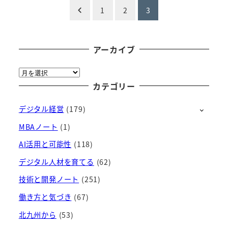
投
1
2
3
稿
の
アーカイブ
ペ
ア
ー
カテゴリー
ー
カ
デジタル経営
(179)
イ
ジ
ブ
MBAノート
(1)
送
AI活用と可能性
(118)
り
デジタル人材を育てる
(62)
技術と開発ノート
(251)
働き方と気づき
(67)
北九州から
(53)