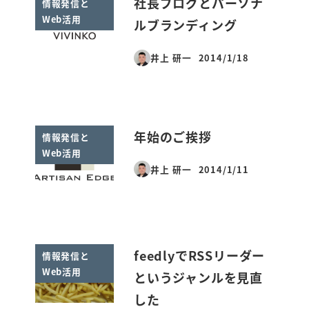
社長ブログとパーソナ
情報発信と
Web活用
ルブランディング
井上 研一
2014/1/18
投稿日
年始のご挨拶
情報発信と
Web活用
井上 研一
2014/1/11
投稿日
feedlyでRSSリーダー
情報発信と
Web活用
というジャンルを見直
した