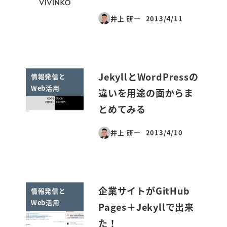
井上 研一
2013/4/11
投稿日
JekyllとWordPressの
情報発信と
Web活用
違いを用途の面からま
とめてみる
井上 研一
2013/4/10
投稿日
企業サイトがGitHub
情報発信と
Web活用
Pages＋Jekyllで出来
た！