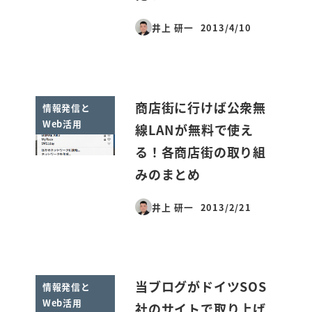
井上 研一
2013/4/10
投稿日
商店街に行けば公衆無
情報発信と
Web活用
線LANが無料で使え
る！各商店街の取り組
みのまとめ
井上 研一
2013/2/21
投稿日
当ブログがドイツSOS
情報発信と
Web活用
社のサイトで取り上げ