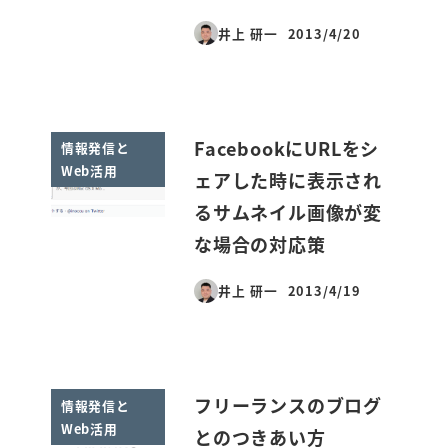
井上 研一
2013/4/20
投稿日
FacebookにURLをシ
情報発信と
Web活用
ェアした時に表示され
るサムネイル画像が変
な場合の対応策
井上 研一
2013/4/19
投稿日
フリーランスのブログ
情報発信と
Web活用
とのつきあい方