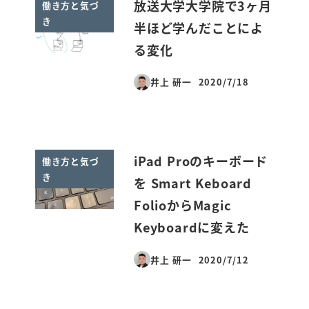
放送大学大学院で3ヶ月
働き方と気づ
き
半ほど学んだことによ
る変化
井上 研一
2020/7/18
投稿日
iPad Proのキーボード
働き方と気づ
き
を Smart Keboard
FolioからMagic
Keyboardに変えた
井上 研一
2020/7/12
投稿日