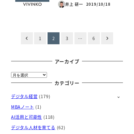
井上 研一
2019/10/18
投稿日
投
1
2
3
…
6
稿
の
アーカイブ
ペ
ア
ー
カテゴリー
ー
カ
デジタル経営
(179)
イ
ジ
ブ
MBAノート
(1)
送
AI活用と可能性
(118)
り
デジタル人材を育てる
(62)