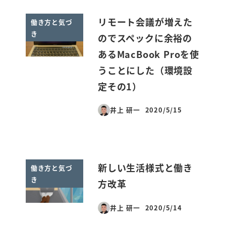
リモート会議が増えた
働き方と気づ
き
のでスペックに余裕の
あるMacBook Proを使
うことにした（環境設
定その1）
井上 研一
2020/5/15
投稿日
新しい生活様式と働き
働き方と気づ
き
方改革
井上 研一
2020/5/14
投稿日