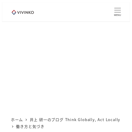
メ
イ
MENU
ン
コ
ン
テ
ン
ツ
へ
移
動
ホーム
井上 研一のブログ Think Globally, Act Locally
働き方と気づき