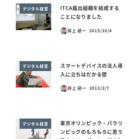
ITCA届出組織を結成する
デジタル経営
ことになりました
井上 研一
2015/10/4
投稿日
スマートデバイスの法人導
デジタル経営
入に立ちはだかる壁
井上 研一
2013/2/7
投稿日
東京オリンピック・パラリ
デジタル経営
ンピックのもろもろに思う