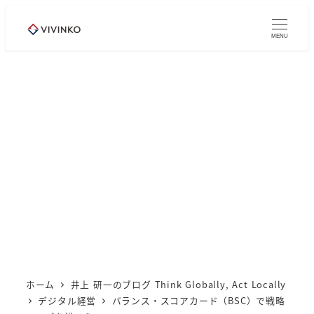
メ
イ
MENU
ン
コ
ン
テ
ン
ツ
へ
移
動
ホーム
井上 研一のブログ Think Globally, Act Locally
デジタル経営
バランス・スコアカード（BSC）で戦略