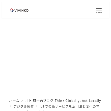
メ
イ
MENU
ン
コ
ン
テ
ン
ツ
へ
移
動
ホーム
井上 研一のブログ Think Globally, Act Locally
デジタル経営
IoTでの新サービスを活用法と変化のマ