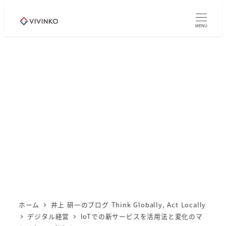
メ
イ
MENU
ン
コ
ン
テ
ン
ツ
へ
移
動
ホーム
井上 研一のブログ Think Globally, Act Locally
デジタル経営
IoTでの新サービスを活用法と変化のマ