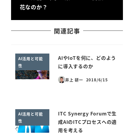
花なのか？
関連記事
AIやIoTを何に、どのよう
AI活用と可能
性
に導入するのか
井上 研一
2018/6/15
投稿日
ITC Synergy Forumで生
AI活用と可能
性
成AIのITCプロセスへの適
用を考える