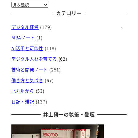
ア
ー
カテゴリー
カ
デジタル経営
(179)
イ
ブ
MBAノート
(1)
AI活用と可能性
(118)
デジタル人材を育てる
(62)
技術と開発ノート
(251)
働き方と気づき
(67)
北九州から
(53)
日記・雑記
(137)
井上研一の執筆・登壇