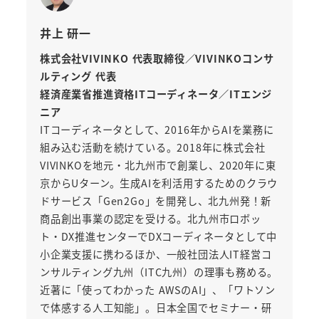
井上 研一
株式会社VIVINKO 代表取締役／VIVINKOコンサ
ルティング 代表
経済産業省推進資格ITコーディネータ／ITエンジ
ニア
ITコーディネータとして、2016年からAIを業務に
組み込む活動を続けている。2018年に株式会社
VIVINKOを地元・北九州市で創業し、2020年に東
京からUターン。生成AIを利活用するためのクラウ
ドサービス「Gen2Go」を開発し、北九州発！新
商品創出事業の認定を受ける。北九州市ロボッ
ト・DX推進センターでDXコーディネータとして中
小企業支援に携わるほか、一般社団法人IT経営コ
ンサルティング九州（ITC九州）の理事も務める。
近著に「使ってわかった AWSのAI」、「ワトソン
で体感する人工知能」。日本全国でセミナー・研