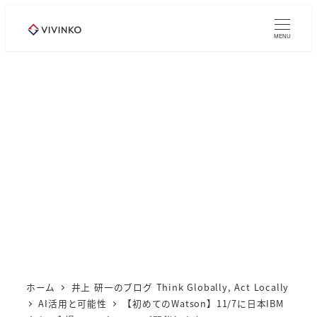
メ
イ
MENU
ン
コ
ン
テ
ン
ツ
へ
移
動
ホーム
井上 研一のブログ Think Globally, Act Locally
AI活用と可能性
【初めてのWatson】11/7に日本IBM