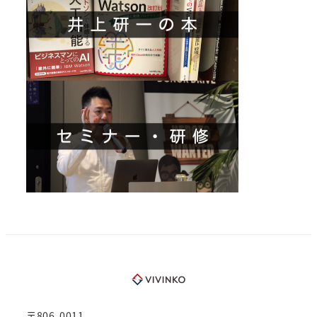
〒806-0011