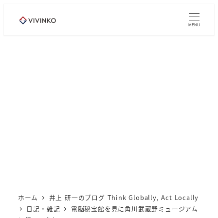
メ
イ
MENU
ン
コ
ン
テ
ン
ツ
へ
移
動
ホーム
井上 研一のブログ Think Globally, Act Locally
日記・雑記
電脳秘宝館を見に角川武蔵野ミュージアム