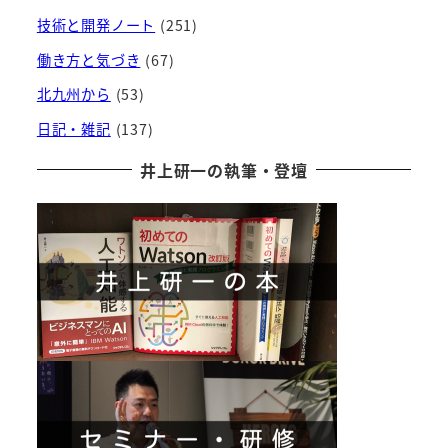
技術と開発ノート
(251)
働き方と気づき
(67)
北九州から
(53)
日記・雑記
(137)
井上研一の執筆・登壇