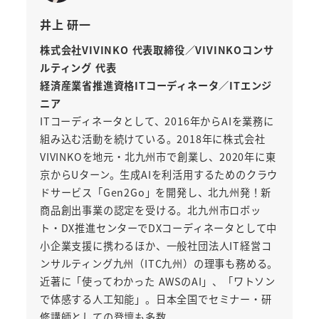
井上 研一
株式会社VIVINKO 代表取締役／VIVINKOコンサ
ルティング 代表
経済産業省推進資格ITコーディネータ／ITエンジ
ニア
ITコーディネータとして、2016年からAIを業務に
組み込む活動を続けている。2018年に株式会社
VIVINKOを地元・北九州市で創業し、2020年に東
京からUターン。生成AIを利活用するためのクラウ
ドサービス「Gen2Go」を開発し、北九州発！新
商品創出事業の認定を受ける。北九州市ロボッ
ト・DX推進センターでDXコーディネータとして中
小企業支援に携わるほか、一般社団法人IT経営コ
ンサルティング九州（ITC九州）の理事も務める。
近著に「使ってわかった AWSのAI」、「ワトソン
で体感する人工知能」。日本全国でセミナー・研
修講師としての登壇も多数。