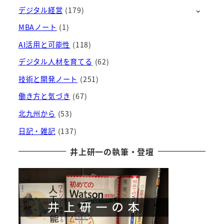
デジタル経営
(179)
イ
ブ
MBAノート
(1)
AI活用と可能性
(118)
デジタル人材を育てる
(62)
技術と開発ノート
(251)
働き方と気づき
(67)
北九州から
(53)
日記・雑記
(137)
井上研一の執筆・登壇