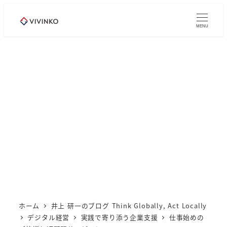
メ
イ
MENU
ン
コ
ン
テ
ン
ツ
へ
移
動
ホーム
井上 研一のブログ Think Globally, Act Locally
デジタル経営
実践で寄り添う企業支援
仕事始めの