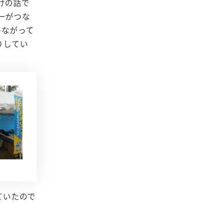
けの話で
ーがつな
つながって
りしてい
ていたので