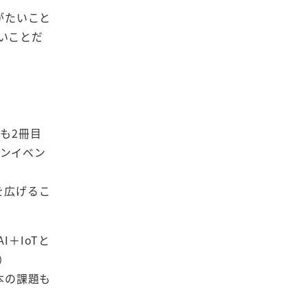
がたいこと
いことだ
本も2冊目
オンイベン
を広げるこ
＋IoTと
）
本の課題も