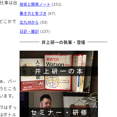
で仕事は出
技術と開発ノート
(251)
働き方と気づき
(67)
どこかで
北九州から
(53)
日記・雑記
(137)
井上研一の執筆・登壇
ぁ、パー
うところ
います。
ラはずっ
はボトル