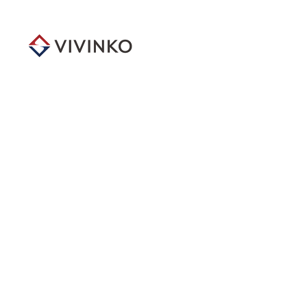
メ
イ
ン
コ
ン
テ
ン
ツ
へ
移
動