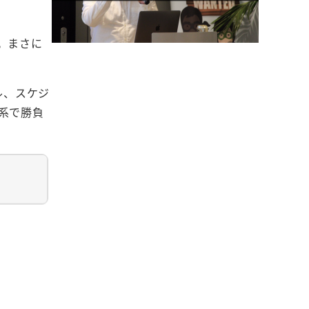
。まさに
ル、スケジ
系で勝負