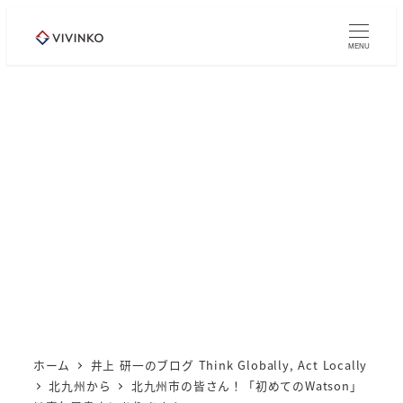
メ
イ
MENU
ン
コ
ン
テ
ン
ツ
へ
移
動
ホーム
井上 研一のブログ Think Globally, Act Locally
北九州から
北九州市の皆さん！「初めてのWatson」