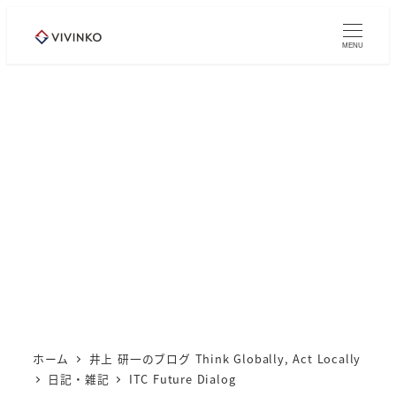
メ
イ
MENU
ン
コ
ン
テ
ン
ツ
へ
移
動
ホーム
井上 研一のブログ Think Globally, Act Locally
日記・雑記
ITC Future Dialog