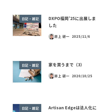
DXPO福岡’25に出展しま
日記・雑記
した
井上 研一
2025/11/6
投稿日
家を買うまで（3）
日記・雑記
井上 研一
2020/10/25
投稿日
Artisan Edgeは法人化に
日記・雑記