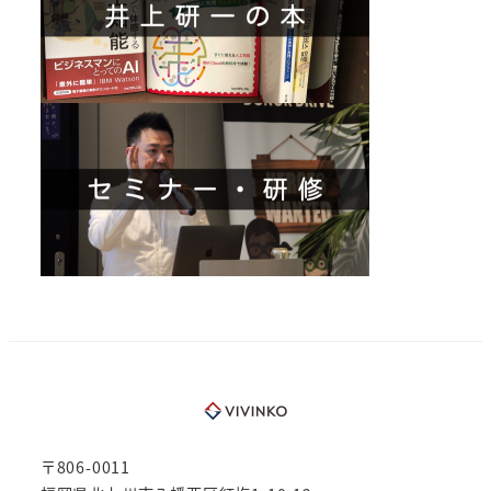
〒806-0011