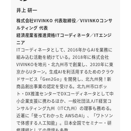
井上 研一
株式会社VIVINKO 代表取締役／VIVINKOコンサ
ルティング 代表
経済産業省推進資格ITコーディネータ／ITエンジ
ニア
ITコーディネータとして、2016年からAIを業務に
組み込む活動を続けている。2018年に株式会社
VIVINKOを地元・北九州市で創業し、2020年に東
京からUターン。生成AIを利活用するためのクラウ
ドサービス「Gen2Go」を開発し、北九州発！新
商品創出事業の認定を受ける。北九州市ロボッ
ト・DX推進センターでDXコーディネータとして中
小企業支援に携わるほか、一般社団法人IT経営コ
ンサルティング九州（ITC九州）の理事も務める。
近著に「使ってわかった AWSのAI」、「ワトソン
で体感する人工知能」。日本全国でセミナー・研
修講師としての登壇も多数。