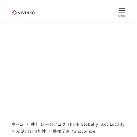
メ
イ
MENU
ン
コ
ン
テ
ン
ツ
へ
移
動
ホーム
井上 研一のブログ Think Globally, Act Locally
AI活用と可能性
機械学習とanscombe