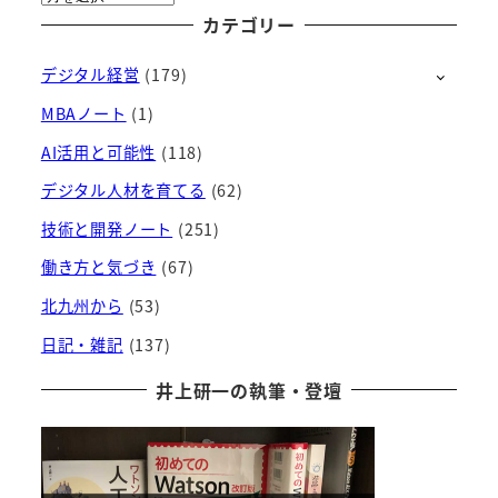
ー
カテゴリー
カ
デジタル経営
(179)
イ
ブ
MBAノート
(1)
AI活用と可能性
(118)
デジタル人材を育てる
(62)
技術と開発ノート
(251)
働き方と気づき
(67)
北九州から
(53)
日記・雑記
(137)
井上研一の執筆・登壇