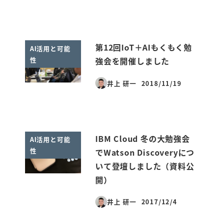
第12回IoT＋AIもくもく勉
AI活用と可能
性
強会を開催しました
井上 研一
2018/11/19
投稿日
IBM Cloud 冬の大勉強会
AI活用と可能
性
でWatson Discoveryにつ
いて登壇しました（資料公
開）
井上 研一
2017/12/4
投稿日