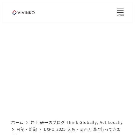
メ
イ
MENU
ン
コ
ン
テ
ン
ツ
へ
移
動
ホーム
井上 研一のブログ Think Globally, Act Locally
日記・雑記
EXPO 2025 大阪・関西万博に行ってきま